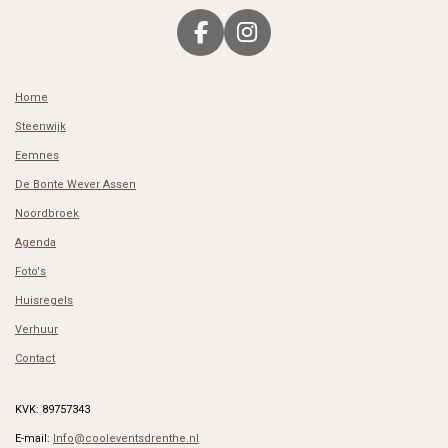
F
I
a
n
c
s
Home
e
t
b
a
Steenwijk
o
g
Eemnes
o
r
De Bonte Wever Assen
k
a
Noordbroek
m
Agenda
Foto's
Huisregels
Verhuur
Contact
KVK: 89757343
E-mail:
Info@cooleventsdrenthe.nl