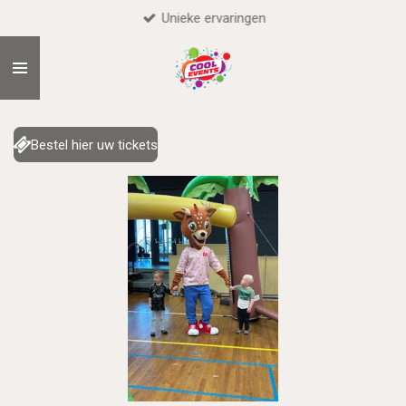
Unieke ervaringen
Ga
direct
naar
de
hoofdinhoud
Bestel hier uw tickets